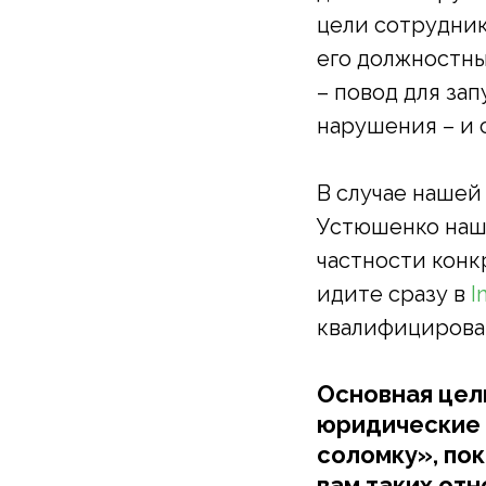
цели сотрудник
его должностны
– повод для за
нарушения – и 
В случае нашей 
Устюшенко нашл
частности конк
идите сразу в
I
квалифицирован
Основная цель
юридические 
соломку», пок
вам таких отн