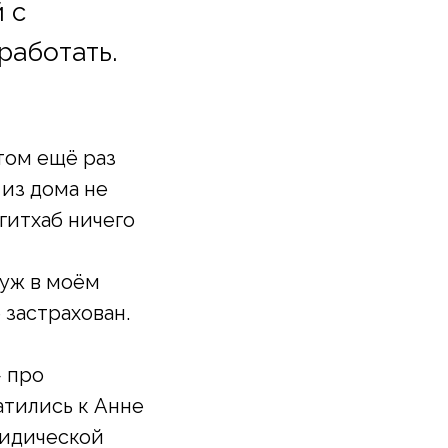
 с
работать.
том ещё раз
 из дома не
 гитхаб ничего
 уж в моём
 застрахован.
— про
атились к Анне
ридической