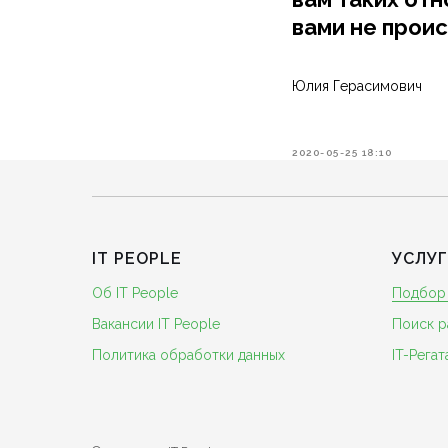
вами не прои
Юлия Герасимович
2020-05-25 18:10
IT PEOPLE
УСЛУ
Об IT People
Подбор
Вакансии IT People
Поиск р
Политика обработки данных
IT-Регат