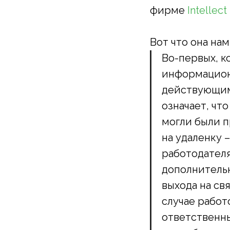
фирме
Intellect
Вот что она нам
Во-первых, к
информационн
действующим,
означает, чт
могли были 
на удаленку 
работодател
дополнительн
выхода на св
случае работ
ответственн