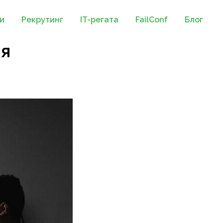
и
Рекрутинг
IT-регата
FailConf
Блог
мя