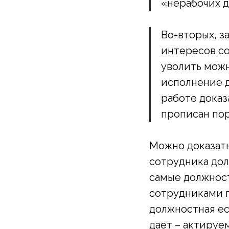
«нерабочих д
Во-вторых, з
интересов со
уволить можн
исполнение д
работе доказ
прописан пор
Можно доказать
сотрудника дол
самые должност
сотрудниками п
должностная ес
дает – актируе