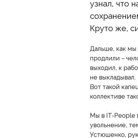
узнал, что 
сохранением
Круто же, с
Дальше, как мы
продлили – чел
выходил, к рабо
не выкладывал.
Вот такой капец
коллективе тако
Мы в IT-People
увольнение, те
Устюшенко, ру