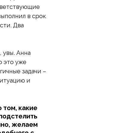
ответствующие
выполнил в срок
сти. Два
, увы. Анна
о это уже
гичные задачи –
ситуацию и
 том, какие
«подстелить
чно, желаем
одобного с