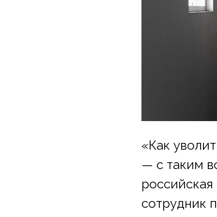
«Как уволит
— с таким в
российская 
сотрудник п