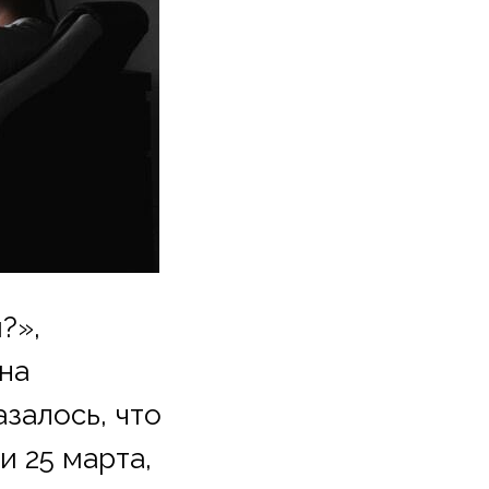
?»,
на
залось, что
 25 марта,