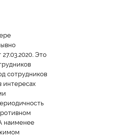
фере
рывно
27.03.2020. Это
отрудников
од сотрудников
в интересах
ми
периодичность
 противном
 А наименее
ежимом