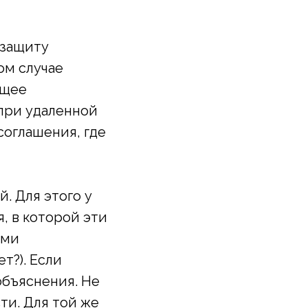
 защиту
ом случае
ащее
при удаленной
соглашения, где
. Для этого у
, в которой эти
ими
т?). Если
объяснения. Не
ти. Для той же