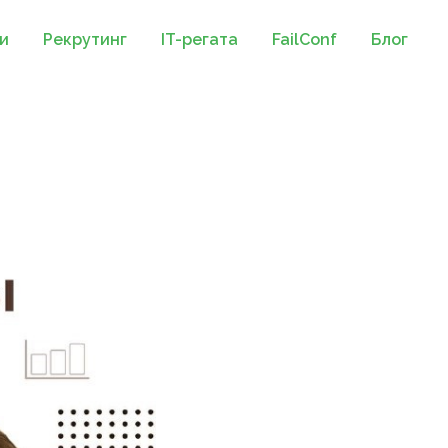
и
Рекрутинг
IT-регата
FailConf
Блог