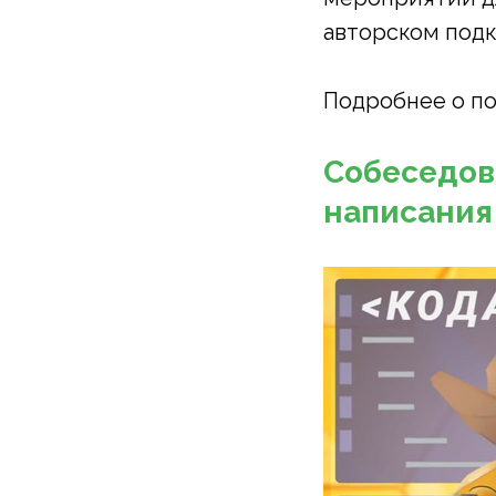
авторском под
Подробнее о по
Собеседова
написания