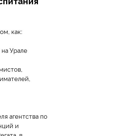
спитания
ом, как:
 на Урале
мистов,
нимателей,
ля агентства по
нций и
гата, в