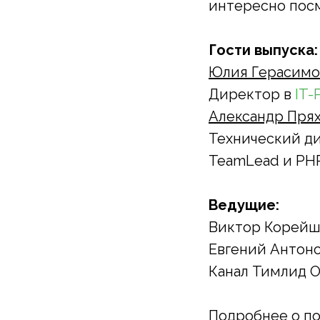
интересно посм
Гости выпуска:
Юлия Герасимо
Директор в
IT-
Александр Пря
Технический ди
TeamLead и PH
Ведущие:
Виктор Корей
Евгений Антон
Канал Тимлид 
Подробнее о по