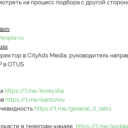
отреть на процесс подбора с другой сторон
вич
People.ru
хин
ректор в CityAds Media, руководитель напр
P в OTUS
ша
https://t.me/koreysha
ов
https://t.me/eantonov
Очевидность
https://t.me/general_it_talks
дкасте в телеграм-канале
https://t.me/kodak