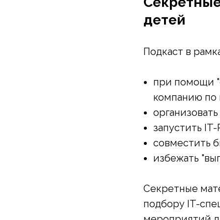
Секретные
детей
Подкаст в рамка
️при помощи 
компанию по 
️организоват
️запустить I
️совместить 
️избежать "вы
⠀
Секретные мате
подбору IT-спе
мероприятий дл