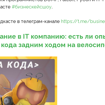
касте
#бизнескейсшоу
.
дкасте в телеграм-канале
https://t.me/busin
ние в IT компанию: есть ли оп
 кода задним ходом на велоси