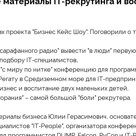
 материалы IT-рекрутинга и во
х проекта "Бизнес Кейс Шоу". Поговорили о т
"сарафанного радио" вывести "в люди" первую
подбору IT-специалистов,
ь "с миру по нитке" конференцию для програм
T-Регату в Средиземном море для IT-предпри
бизнес и воспитание двух маленьких детей,
горания" – самой большой "боли" рекрутера.
риалы бизнеса Юлии Герасимович, основате
циалистов "IT-People", организатора конфере
я программистов DUMP, Falcon, PyCon и IT-Ре