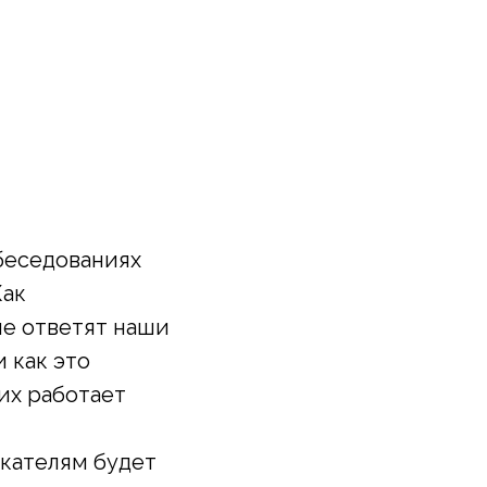
беседованиях
Как
ые ответят наши
 как это
их работает
скателям будет